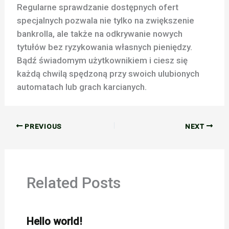
Regularne sprawdzanie dostępnych ofert
specjalnych pozwala nie tylko na zwiększenie
bankrolla, ale także na odkrywanie nowych
tytułów bez ryzykowania własnych pieniędzy.
Bądź świadomym użytkownikiem i ciesz się
każdą chwilą spędzoną przy swoich ulubionych
automatach lub grach karcianych.
PREVIOUS
NEXT
Related Posts
Hello world!