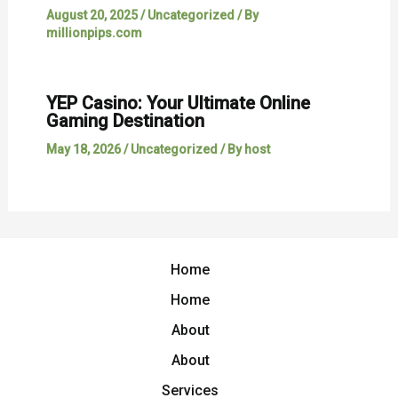
August 20, 2025
/
Uncategorized
/ By
millionpips.com
YEP Casino: Your Ultimate Online
Gaming Destination
May 18, 2026
/
Uncategorized
/ By
host
Home
Home
About
About
Services