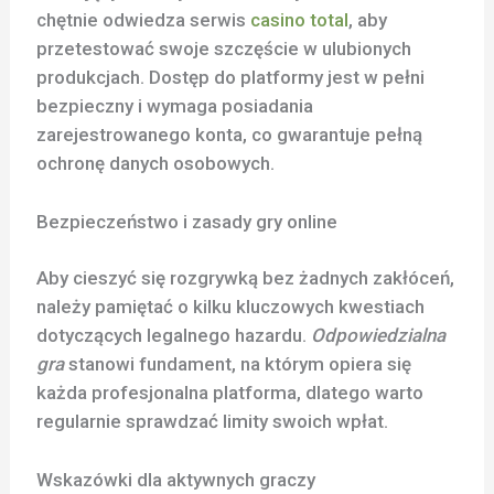
chętnie odwiedza serwis
casino total
, aby
przetestować swoje szczęście w ulubionych
produkcjach. Dostęp do platformy jest w pełni
bezpieczny i wymaga posiadania
zarejestrowanego konta, co gwarantuje pełną
ochronę danych osobowych.
Bezpieczeństwo i zasady gry online
Aby cieszyć się rozgrywką bez żadnych zakłóceń,
należy pamiętać o kilku kluczowych kwestiach
dotyczących legalnego hazardu.
Odpowiedzialna
gra
stanowi fundament, na którym opiera się
każda profesjonalna platforma, dlatego warto
regularnie sprawdzać limity swoich wpłat.
Wskazówki dla aktywnych graczy