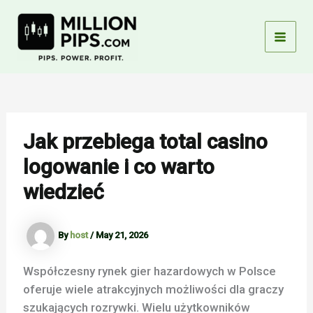
Skip
to
content
Mai
Men
Jak przebiega total casino
logowanie i co warto
wiedzieć
By
host
/
May 21, 2026
Współczesny rynek gier hazardowych w Polsce
oferuje wiele atrakcyjnych możliwości dla graczy
szukających rozrywki. Wielu użytkowników